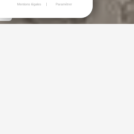
Mentions légales
Paramétrer
Archives
Découvrez l'ancien BLOG du quartier
Robien. Archives classées de janvier 2010
à octobre 2012
ARCHIVE 1. UN PROJET POUR LA
MAISON DU CAR