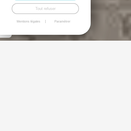
Tout refuser
Mentions légales
Paramétrer
Archives
Découvrez l'ancien BLOG du quartier
Robien. Archives classées de janvier 2010
à octobre 2012
ARCHIVE 1. UN PROJET POUR LA