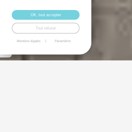
OK, tout accepter
Tout refuser
Mentions légales
Paramétrer
Histoire du quartier
L'HISTOIRE, UNE CLEF POUR
COMPRENDRE SON ENVIRONNEMENT