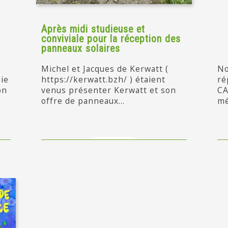
Après midi studieuse et
conviviale pour la réception des
panneaux solaires
Michel et Jacques de Kerwatt (
No
ie
https://kerwatt.bzh/ ) étaient
ré
on
venus présenter Kerwatt et son
CA
offre de panneaux...
mé
en savoir +