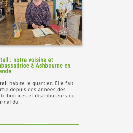
tell : notre voisine et
bassadrice à Ashbourne en
lande
tell habite le quartier. Elle fait
rtie depuis des années des
stributrices et distributeurs du
urnal du...
en savoir +