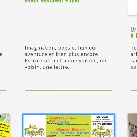
avant vendredi 9 mai.
Ur
à 
Imagination, poésie, humour,
To
de
aventure et bien plus encore
ar
Ecrivez un mot à une voisine, un
ca
voisin, une lettre...
so
en savoir +