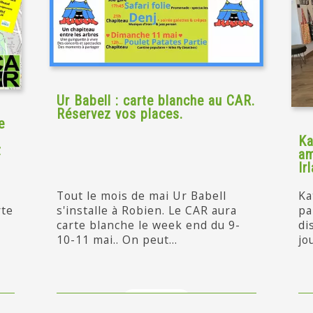
Ur Babell : carte blanche au CAR.
Réservez vos places.
e
Ka
t
am
Ir
Tout le mois de mai Ur Babell
Ka
rte
s'installe à Robien. Le CAR aura
pa
carte blanche le week end du 9-
di
10-11 mai.. On peut...
jo
en savoir +