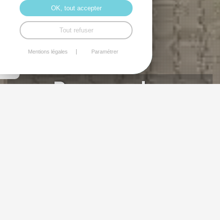
OK, tout accepter
Tout refuser
Mentions légales
Paramétrer
Promenades
Littéraires
PROMENADES LITTÉRAIRES