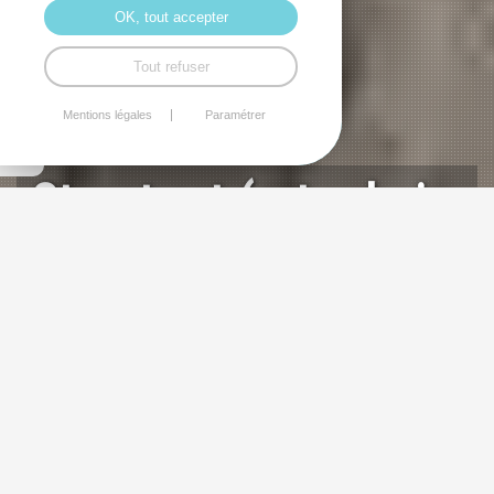
OK, tout accepter
Tout refuser
Mentions légales
Paramétrer
Street-art (art urbain,
art de la rue)
UNE GALERIE D’ART À CIEL OUVERT