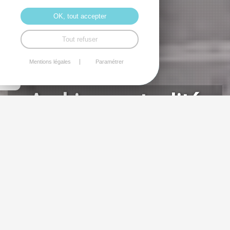
OK, tout accepter
Tout refuser
Mentions légales
Paramétrer
Archives actualité
2016/2017
1
2
3
4
5
>
...