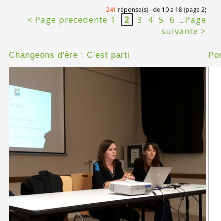
241
réponse(s) - de 10 a 18 (page 2)
< Page precedente
1
2
3
4
5
6
Page
...
suivante >
Changeons d'ère : C'est parti
Po