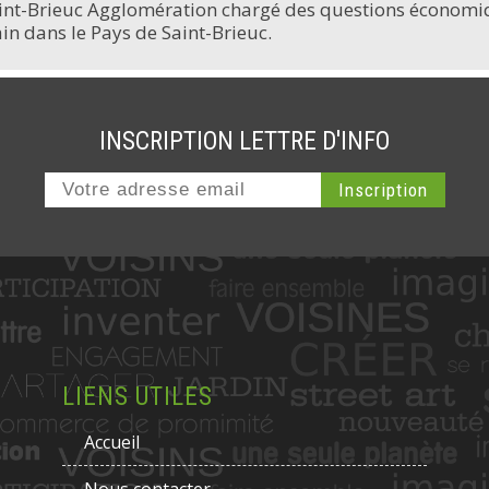
Saint-Brieuc Agglomération chargé des questions économi
n dans le Pays de Saint-Brieuc.
INSCRIPTION LETTRE D'INFO
LIENS UTILES
Accueil