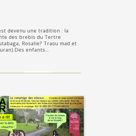
est devenu une tradition : la
nte des brebis du Tertre
utabaga, Rosalie? Traou mad et
uran).Des enfants...
en savoir +