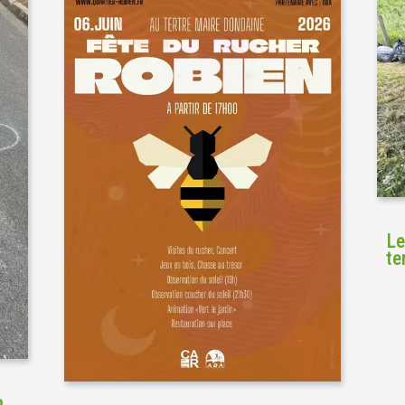
Le
te
n