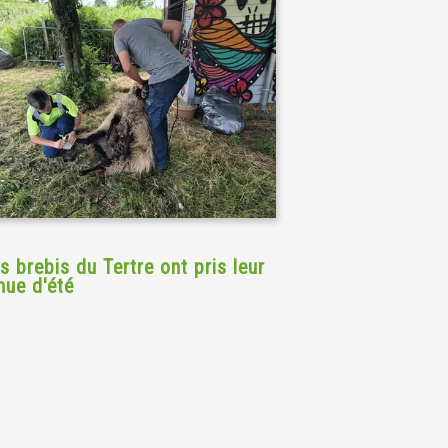
s brebis du Tertre ont pris leur
nue d'été