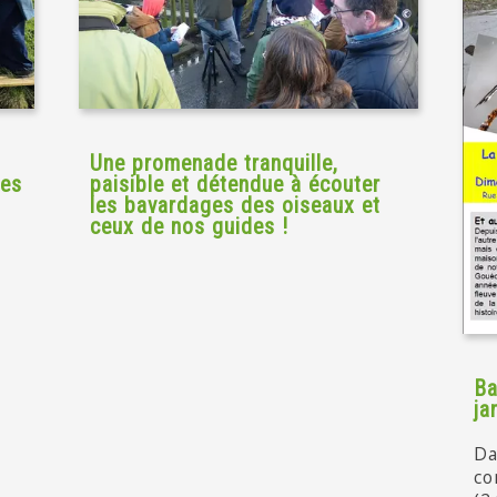
Une promenade tranquille,
les
paisible et détendue à écouter
les bavardages des oiseaux et
ceux de nos guides !
Ba
ja
Da
co