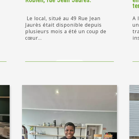
Robien, rue Jean Jaurès.
en
te
Le local, situé au 49 Rue Jean
A 
Jaurès était disponible depuis
un
plusieurs mois a été un coup de
tr
cœur...
in
en savoir +