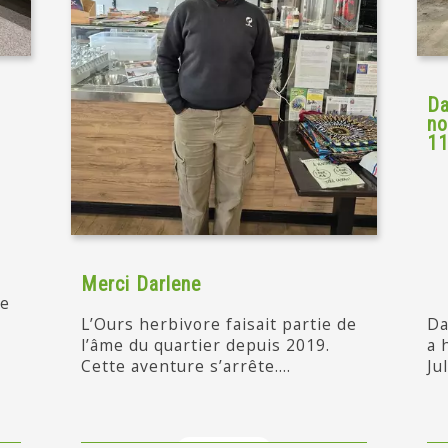
Da
no
11
Merci Darlene
de
L’Ours herbivore faisait partie de
Da
l’âme du quartier depuis 2019.
a 
Cette aventure s’arrête....
Ju