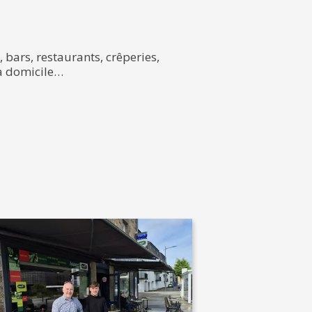
 bars, restaurants, crêperies,
 à domicile…