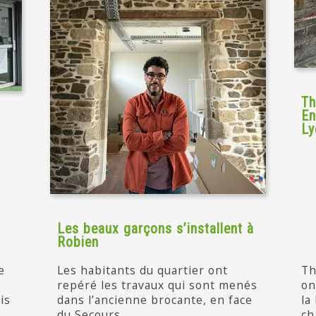
Th
En
Ly
Les beaux garçons s’installent à
Robien
e
Les habitants du quartier ont
Th
repéré les travaux qui sont menés
on
is
dans l’ancienne brocante, en face
la
du Secours...
ch