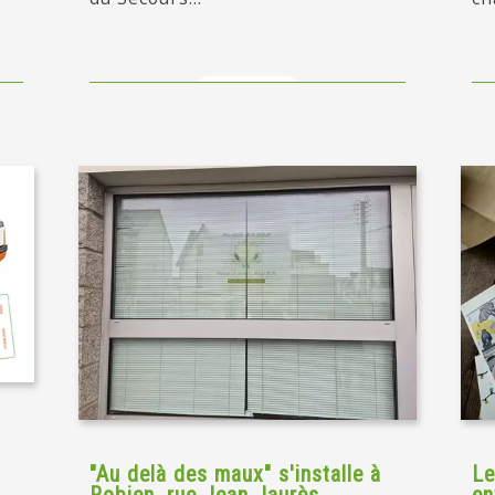
en savoir +
"Au delà des maux" s'installe à
Le