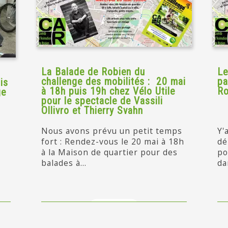
La Balade de Robien du
Le
challenge des mobilités : 20 mai
pa
is
à 18h puis 19h chez Vélo Utile
Ro
ge
pour le spectacle de Vassili
Ollivro et Thierry Svahn
Nous avons prévu un petit temps
Y'
fort : Rendez-vous le 20 mai à 18h
dé
à la Maison de quartier pour des
po
balades à...
da
en savoir +