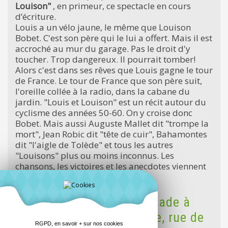
Louison"
, en primeur, ce spectacle en cours
d’écriture.
Louis a un vélo jaune, le même que Louison
Bobet. C'est son père qui le lui a offert. Mais il est
accroché au mur du garage. Pas le droit d'y
toucher. Trop dangereux. Il pourrait tomber!
Alors c'est dans ses rêves que Louis gagne le tour
de France. Le tour de France que son père suit,
l'oreille collée à la radio, dans la cabane du
jardin. "Louis et Louison" est un récit autour du
cyclisme des années 50-60. On y croise donc
Bobet. Mais aussi Auguste Mallet dit "trompe la
mort", Jean Robic dit "tête de cuir", Bahamontes
dit "l'aigle de Tolède" et tous les autres
"Louisons" plus ou moins inconnus. Les
chansons, les victoires et les anecdotes viennent
ponctuer le spectacle.
Rendez-vous après la balade à
19h au local de Vélo Utile, rue de
RGPD, en savoir + sur nos cookies