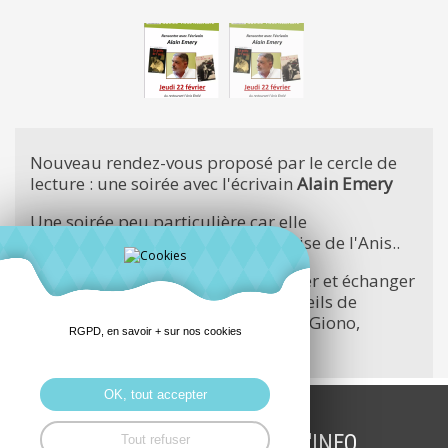
Nouveau rendez-vous proposé par le cercle de
lecture : une soirée avec l'écrivain
Alain Emery
Une soirée peu particulière car elle
correspondra à la période de reprise de l'Anis..
Deux bonne raisons pour venir diner et échanger
avec cet
auteur
de nombreux recueils de
nouvelles, de polars.. passionné de Giono,
RGPD, en savoir + sur nos cookies
London, ..
OK, tout accepter
INSCRIPTION LETTRE D'INFO
Tout refuser