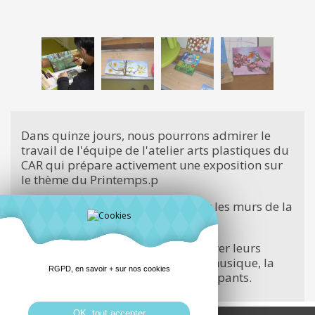
Dans quinze jours, nous pourrons admirer le
travail de l'équipe de l'atelier arts plastiques du
CAR qui prépare activement une exposition sur
le thème du Printemps.p
Leurs tableaux seront exposés sur les murs de la
maison de quartier.
Rendez vous samedi 19 pour admirer leurs
travaux, et manger ensemble , en musique, la
RGPD, en savoir + sur nos cookies
soupe préparée par tous les participants.
OK, tout accepter