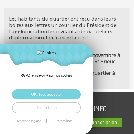
Les habitants du quartier ont reçu dans leurs
boites aux lettres un courrier du Président de
l'agglomération les invitant à deux "ateliers
d'information et de concertation" :
Le deuxième atelier aura lieu le 27 novembre à
18h30, salle des conseils , Mairie de St Brieuc
Le CAR invite tous les habitants du quartier à
RGPD, en savoir + sur nos cookies
participer à ces réunions..
OK, tout accepter
INSCRIPTION LETTRE D'INFO
Tout refuser
Mentions légales
Paramétrer