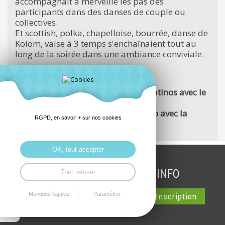
accompagnait à merveille les pas des
participants dans des danses de couple ou
collectives.
Et scottish, polka, chapelloise, bourrée, danse de
Kolom, valse à 3 temps s'enchaînaient tout au
long de la soirée dans une ambiance conviviale.
Les prochains rendez-vous :
le vendredi 28 mars :
danses latinos avec le
collectif Armor kizomba
,
le vendredi 25 avril :
Lindy Hop avec la
RGPD, en savoir + sur nos cookies
compagnie des pieds mobiles
.
OK, tout accepter
INSCRIPTION LETTRE D'INFO
Tout refuser
Mentions légales
Paramétrer