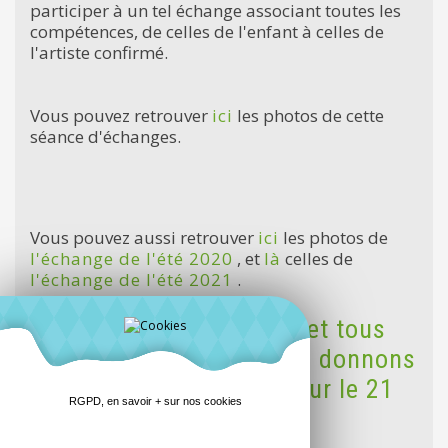
participer à un tel échange associant toutes les
compétences, de celles de l'enfant à celles de
l'artiste confirmé.
Vous pouvez retrouver
ici
les photos de cette
séance d'échanges.
Vous pouvez aussi retrouver
ici
les photos de
l'échange de l'été 2020
, et
là
celles de
l'échange de l'été 2021
.
Nous remercions toutes et tous
les participants ! Et vous donnons
rendez vous ici même pour le 21
RGPD, en savoir + sur nos cookies
juin 2023 !