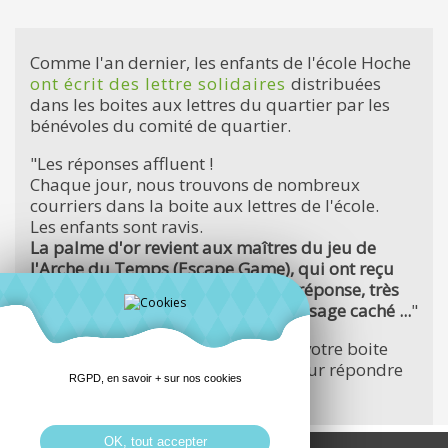
Comme l'an dernier, les enfants de l'école Hoche
ont écrit des lettre solidaires
distribuées
dans les boites aux lettres du quartier par les
bénévoles du comité de quartier.
"Les réponses affluent !
Chaque jour, nous trouvons de nombreux
courriers dans la boite aux lettres de l'école.
Les enfants sont ravis.
La palme d'or revient aux maîtres du jeu de
l'Arche du Temps (Escape Game), qui ont reçu
un courrier de Louise (CM1) : leur réponse, très
drôle, contenait un mystérieux message caché ...
"
Si vous avez reçu un courrier dans votre boite
aux lettres, il n'est pas trop tard pour répondre
RGPD, en savoir + sur nos cookies
aux enfants de l'école..
OK, tout accepter