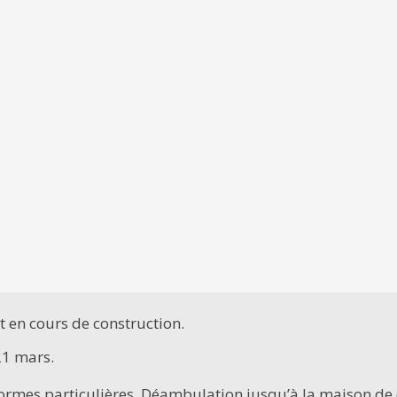
 en cours de construction.
21 mars.
 formes particulières. Déambulation jusqu’à la maison de