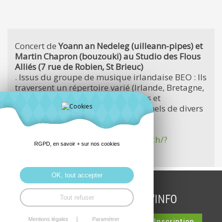
Concert de
Yoann an Nedeleg (uilleann-pipes) et
Martin Chapron (bouzouki) au Studio des Flous
Alliés (7 rue de Robien, St Brieuc)
. Issus du groupe de musique irlandaise BEO : Ils
traversent un répertoire varié (Irlande, Bretagne,
USA, Suède…) alliant compositions et
arrangements de thèmes traditionnels de divers
horizons.
https://www.facebook.com/watch/?
RGPD, en savoir + sur nos cookies
v=239178107181530
OK, tout accepter
INSCRIPTION LETTRE D'INFO
Tout refuser
Mentions légales
Paramétrer