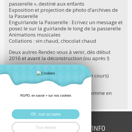
passerelle », destiné aux enfants
Exposition et projection de photo d’archives de
la Passerelle
Enguirlande la Passerelle : Ecrivez un message et
posez le sur la guirlande le long de la passerelle
Animations musicales
Collations : vin chaud, chocolat chaud
Deux autres Rendez-vous à venir, dès début
2016 et avant la déconstruction (ou après !)
Dimanche 10 janvier 2016
Passerelle en Poésie (programme en cours)
Dimanche 24 janvier 2016
1000 couleurs de Passerelle (programme en
RGPD, en savoir + sur nos cookies
cours)
OK, tout accepter
INSCRIPTION LETTRE D'INFO
Tout refuser