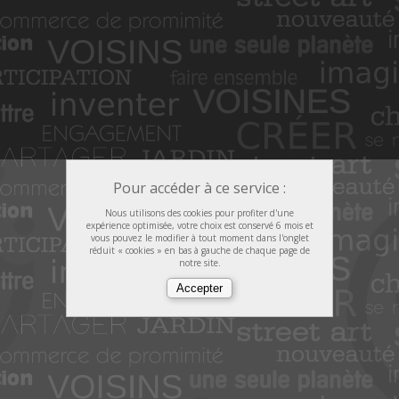
Pour accéder à ce service :
Nous utilisons des cookies pour profiter d'une
expérience optimisée, votre choix est conservé 6 mois et
vous pouvez le modifier à tout moment dans l'onglet
réduit « cookies » en bas à gauche de chaque page de
notre site.