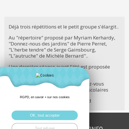
Déjà trois répétitions et le petit groupe s'élargit..
Au "répertoire" proposé par Myriam Kerhardy,
"Donnez-nous des jardins" de Pierre Perret,
"L'herbe tendre" de Serge Gainsbourg,
"L"autruche" de Michèle Bernard"..
Une dernière séance avant l'été est proposée
jeudi 29 juin 20 h...
Le projet est de proposer des rendez-vous
réguliers à la rentrée des vacances scolaires
RGPD, en savoir + sur nos cookies
Vous aimez chanter...On vous attend
OK, tout accepter
Tout refuser