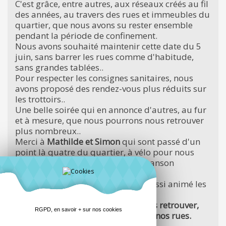
C'est grâce, entre autres, aux réseaux créés au fil
des années, au travers des rues et immeubles du
quartier, que nous avons su rester ensemble
pendant la période de confinement.
Nous avons souhaité maintenir cette date du 5
juin, sans barrer les rues comme d'habitude,
sans grandes tablées..
Pour respecter les consignes sanitaires, nous
avons proposé des rendez-vous plus réduits sur
les trottoirs..
Une belle soirée qui en annonce d'autres, au fur
et à mesure, que nous pourrons nous retrouver
plus nombreux..
Merci à
Mathilde et Simon
qui sont passé d'un
point là quatre du quartier, à vélo pour nous
enchanter avec leur répertoire "chanson
française".
Merci à
Philippe et Rémi
qui ont aussi animé les
apéros du quartier.
C'est un beau début, nous espérons retrouver,
RGPD, en savoir + sur nos cookies
très vite, les apéros qui enchantent nos rues.