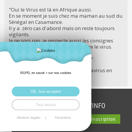
"Oui le Virus est là en Afrique aussi.
En se moment je suis chez ma maman au sud du
Sénégal en Casamance.
Il y a zéro cas d'abord mais on reste toujours
vigilants.
Je ne sors pas, je respecte aussi les consignes
pour bien protéger les autres contre le virus.
Tout est fermé ici.
Bonjour à tous mes amis de Robien".
Un
article du Monde
sur le Coronavirus en
RGPD, en savoir + sur nos cookies
Afrique
OK, tout accepter
INSCRIPTION LETTRE D'INFO
Tout refuser
Mentions légales
Paramétrer