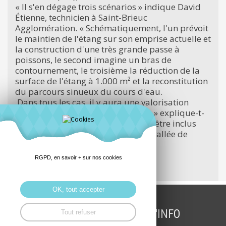
« Il s'en dégage trois scénarios » indique David
Étienne, technicien à Saint-Brieuc
Agglomération. « Schématiquement, l'un prévoit
le maintien de l'étang sur son emprise actuelle et
la construction d'une très grande passe à
poissons, le second imagine un bras de
contournement, le troisième la réduction de la
surface de l'étang à 1.000 m² et la reconstitution
du parcours sinueux du cours d'eau.
Dans tous les cas, il y aura une valorisation
paysagère et pédagogique du site » explique-t-
il. Le sentier devrait même à terme être inclus
dans un itinéraire « entre Goëlo et vallée de
Gouédic ».
RGPD, en savoir + sur nos cookies
(..)
La suite
OK, tout accepter
INSCRIPTION LETTRE D'INFO
Tout refuser