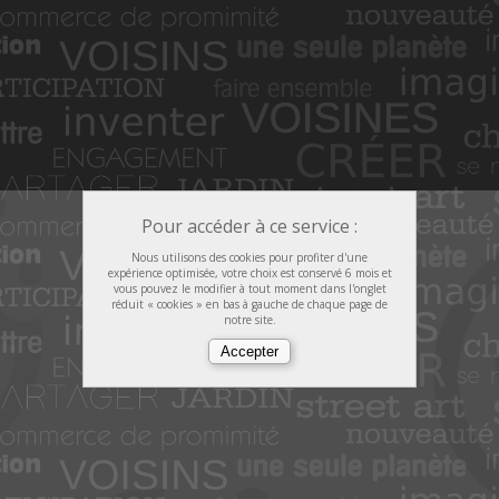
Pour accéder à ce service :
Nous utilisons des cookies pour profiter d'une
expérience optimisée, votre choix est conservé 6 mois et
vous pouvez le modifier à tout moment dans l'onglet
réduit « cookies » en bas à gauche de chaque page de
notre site.