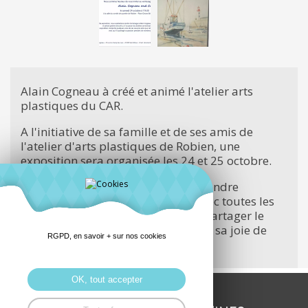
Alain Cogneau à créé et animé l'atelier arts
plastiques du CAR.
A l'initiative de sa famille et de ses amis de
l'atelier d'arts plastiques de Robien, une
exposition sera organisée les 24 et 25 octobre.
Cette exposition est une façon de rendre
hommage à Alain et d’échanger avec toutes les
personnes qui l’ont connu afin de partager le
souvenir de sa bonne humeur et de sa joie de
RGPD, en savoir + sur nos cookies
vivre.
OK, tout accepter