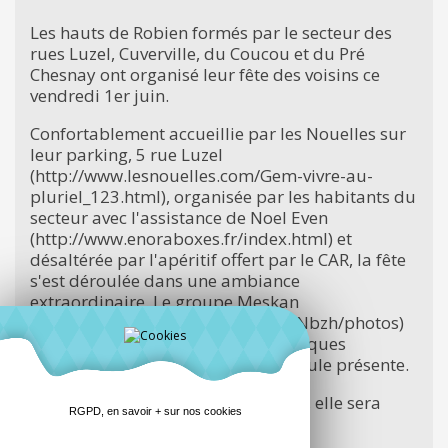
Les hauts de Robien formés par le secteur des
rues Luzel, Cuverville, du Coucou et du Pré
Chesnay ont organisé leur fête des voisins ce
vendredi 1er juin.
Confortablement accueillie par les Nouelles sur
leur parking, 5 rue Luzel
(http://www.lesnouelles.com/Gem-vivre-au-
pluriel_123.html), organisée par les habitants du
secteur avec l'assistance de Noel Even
(http://www.enoraboxes.fr/index.html) et
désaltérée par l'apéritif offert par le CAR, la fête
s'est déroulée dans une ambiance
extraordinaire. Le groupe Meskan
(http://www.myspace.com/MeSKaNbzh/photos)
avec ses textes engagés et ses musiques
entrainantes a mis le feu dans la foule présente.
Surtout, ne ratez pas l'édition 2013, elle sera
RGPD, en savoir + sur nos cookies
encore meilleure.