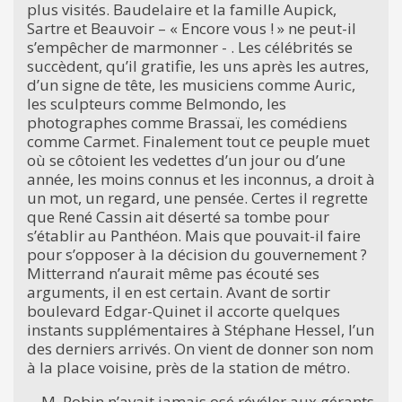
plus visités. Baudelaire et la famille Aupick,
Sartre et Beauvoir – « Encore vous ! » ne peut-il
s’empêcher de marmonner - . Les célébrités se
succèdent, qu’il gratifie, les uns après les autres,
d’un signe de tête, les musiciens comme Auric,
les sculpteurs comme Belmondo, les
photographes comme Brassaï, les comédiens
comme Carmet. Finalement tout ce peuple muet
où se côtoient les vedettes d’un jour ou d’une
année, les moins connus et les inconnus, a droit à
un mot, un regard, une pensée. Certes il regrette
que René Cassin ait déserté sa tombe pour
s’établir au Panthéon. Mais que pouvait-il faire
pour s’opposer à la décision du gouvernement ?
Mitterrand n’aurait même pas écouté ses
arguments, il en est certain. Avant de sortir
boulevard Edgar-Quinet il accorte quelques
instants supplémentaires à Stéphane Hessel, l’un
des derniers arrivés. On vient de donner son nom
à la place voisine, près de la station de métro.
M. Robin n’avait jamais osé révéler aux gérants