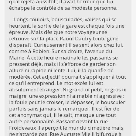
qu’il rejeta aussitôt ; il avait horreur que lui
échappe le contrôle de sa modeste personne.
Longs couloirs, bousculades, valises qui se
heurtent, la sortie de la gare est chaque fois une
épreuve. Mais dès que notre voyageur se
retrouve sur la place Raoul Dautry toute gêne
disparaît. Curieusement il se sent alors chez lui,
comme à Robien. Sur sa droite, l’avenue du
Maine. À cette heure matinale les passants se
pressent déjà, mais il s’efforce de garder son
allure ni rapide ni lente. Lui, il la qualifie de
modérée. Cet adjectif pourrait s’appliquer à tout
ce qu’il entreprend. Le mot excès lui est
absolument étranger. Ni grand ni petit, ni gros ni
maigre, une expression ni aimable ni agressive ;
la foule peut le croiser, le dépasser, le bousculer
parfois sans jamais le remarquer. Il est fier de
cet anonymat qui, il le sait, masque une tout
autre personnalité. Passant devant la rue
Froidevaux il aperçoit le mur du cimetière mais
ne s’attarde pas. Rue Auguste Mie il bifurque à