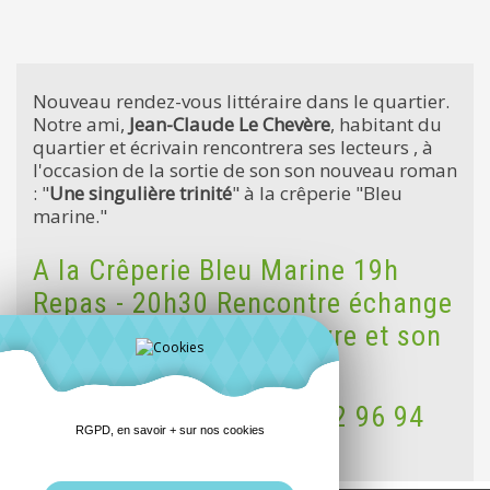
Nouveau rendez-vous littéraire dans le quartier.
Notre ami,
Jean-Claude Le Chevère
, habitant du
quartier et écrivain rencontrera ses lecteurs , à
l'occasion de la sortie de son son nouveau roman
: "
Une singulière trinité
" à la crêperie "Bleu
marine."
A la Crêperie Bleu Marine 19h
Repas - 20h30 Rencontre échange
autour de son dernier livre et son
travail d'écriture
Réservation repas tél : 02 96 94
RGPD, en savoir + sur nos cookies
26 73