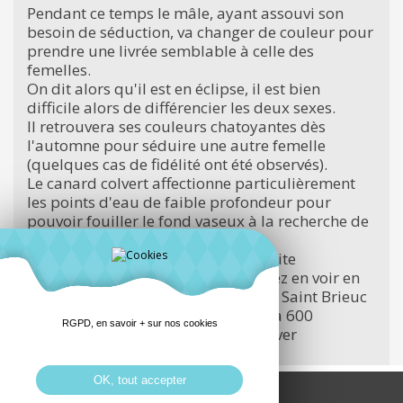
Pendant ce temps le mâle, ayant assouvi son
besoin de séduction, va changer de couleur pour
prendre une livrée semblable à celle des
femelles.
On dit alors qu'il est en éclipse, il est bien
difficile alors de différencier les deux sexes.
Il retrouvera ses couleurs chatoyantes dès
l'automne pour séduire une autre femelle
(quelques cas de fidélité ont été observés).
Le canard colvert affectionne particulièrement
les points d'eau de faible profondeur pour
pouvoir fouiller le fond vaseux à la recherche de
sa pitance tout en nageant.
L'étang de Robien accueille une petite
population de colverts, vous pourrez en voir en
plus grand nombre dans la baie de Saint Brieuc
où en hiver sont dénombrés jusqu'à 600
RGPD, en savoir + sur nos cookies
individus hivernant au cœur de l'hiver
OK, tout accepter