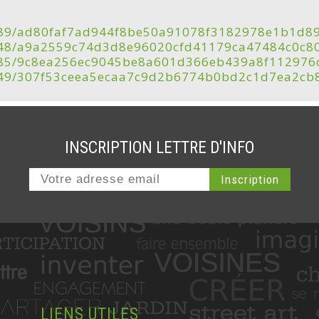
v/46389/ad80faf7ad944f8be50a91078f3182978e1b1
v/46648/a9a2559c74d3d8e96020cfd41179ca47484c0c
v/46685/9c8ea256ec9045be8a601d366eb439a8f11297
v/46649/307f53ceea5ecaa7c9d2b6774b0bd2c1d7ea2
INSCRIPTION LETTRE D'INFO
LIENS UTILES