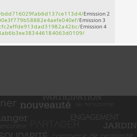
d89bdd716029fab6d137ce113d4/
Emission 2
800e3f779b58882e4aefe040ef/
Emission 3
6cfc2effde913dad31982a42bc/
Emission 4
cb8ab6b3ee383446184063d0109/