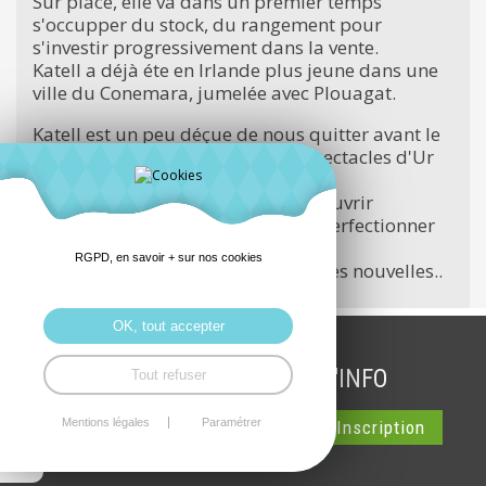
Sur place, elle va dans un premier temps
s'occupper du stock, du rangement pour
s'investir progressivement dans la vente.
Katell a déjà éte en Irlande plus jeune dans une
ville du Conemara, jumelée avec Plouagat.
Katell est un peu déçue de nous quitter avant le
vide garages-vide jardins et les spectacles d'Ur
Babell.
Mais elle est très heureuse de découvrir
Ashbourne, le Charity shop, et de perfectionner
son anglais et la culture irlandaise.
RGPD, en savoir + sur nos cookies
Bon Voyage Katell et envoie nous des nouvelles..
OK, tout accepter
INSCRIPTION LETTRE D'INFO
Tout refuser
Mentions légales
Paramétrer