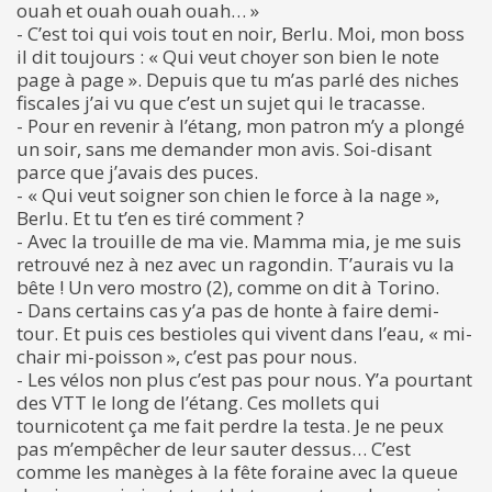
ouah et ouah ouah ouah… »
- C’est toi qui vois tout en noir, Berlu. Moi, mon boss
il dit toujours : « Qui veut choyer son bien le note
page à page ». Depuis que tu m’as parlé des niches
fiscales j’ai vu que c’est un sujet qui le tracasse.
- Pour en revenir à l’étang, mon patron m’y a plongé
un soir, sans me demander mon avis. Soi-disant
parce que j’avais des puces.
- « Qui veut soigner son chien le force à la nage »,
Berlu. Et tu t’en es tiré comment ?
- Avec la trouille de ma vie. Mamma mia, je me suis
retrouvé nez à nez avec un ragondin. T’aurais vu la
bête ! Un vero mostro (2), comme on dit à Torino.
- Dans certains cas y’a pas de honte à faire demi-
tour. Et puis ces bestioles qui vivent dans l’eau, « mi-
chair mi-poisson », c’est pas pour nous.
- Les vélos non plus c’est pas pour nous. Y’a pourtant
des VTT le long de l’étang. Ces mollets qui
tournicotent ça me fait perdre la testa. Je ne peux
pas m’empêcher de leur sauter dessus… C’est
comme les manèges à la fête foraine avec la queue