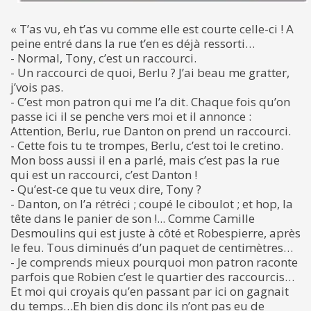
« T’as vu, eh t’as vu comme elle est courte celle-ci ! A
peine entré dans la rue t’en es déjà ressorti…
- Normal, Tony, c’est un raccourci.
- Un raccourci de quoi, Berlu ? J’ai beau me gratter,
j’vois pas.
- C’est mon patron qui me l’a dit. Chaque fois qu’on
passe ici il se penche vers moi et il annonce :
Attention, Berlu, rue Danton on prend un raccourci.
- Cette fois tu te trompes, Berlu, c’est toi le cretino.
Mon boss aussi il en a parlé, mais c’est pas la rue
qui est un raccourci, c’est Danton !
- Qu’est-ce que tu veux dire, Tony ?
- Danton, on l’a rétréci ; coupé le ciboulot ; et hop, la
tête dans le panier de son !... Comme Camille
Desmoulins qui est juste à côté et Robespierre, après
le feu. Tous diminués d’un paquet de centimètres…
- Je comprends mieux pourquoi mon patron raconte
parfois que Robien c’est le quartier des raccourcis…
Et moi qui croyais qu’en passant par ici on gagnait
du temps…Eh bien dis donc ils n’ont pas eu de