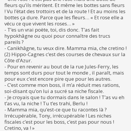
fleurs qu’ils méritent. Et même les bottes sans fleurs
! Vu l’état des trottoirs et de la route ! Et au moins les
bottes ça dure. Parce que les fleurs… « Et rose elle a
vécu ce que vivent les roses… »
- T’es un vrai poète, toi, dis donc. T’as fait
hypokhâgne ou quoi pour connaître des trucs
pareils ?
- Canikhâgne, tu veux dire. Mamma mia, che cretino !
(2) Hippo-Cagnes c’est des courses de chevaux sur la
Côte d’Azur.
- Pour en revenir au bout de la rue Jules-Ferry, les
temps sont durs pour tout le monde , il paraît, mais
pour eux c’est encore pire que pour les autres.
- C’est comme mon boss, il m’a réduit mes rations,
soi-disant qu’on lui a sucré sa niche fiscale.
- Je croyais que tu dormais dans le salon ! T’as vu eh
t’as vu, la niche ! Tu t’es trahi, Berlu !
- Mamma mia, qu’est-ce que tu racontes là ?
Irrécupérable, Tony, irrécupérable ! Les niches
fiscales c’est pour les boss, c’est pas pour nous !
Cretino, va ! »