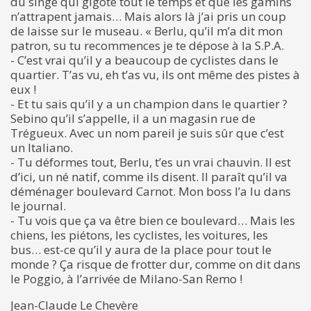
du singe qui gigote tout le temps et que les gamins
n’attrapent jamais… Mais alors là j’ai pris un coup
de laisse sur le museau. « Berlu, qu’il m’a dit mon
patron, su tu recommences je te dépose à la S.P.A.
- C’est vrai qu’il y a beaucoup de cyclistes dans le
quartier. T’as vu, eh t’as vu, ils ont même des pistes à
eux !
- Et tu sais qu’il y a un champion dans le quartier ?
Sebino qu’il s’appelle, il a un magasin rue de
Trégueux. Avec un nom pareil je suis sûr que c’est
un Italiano.
- Tu déformes tout, Berlu, t’es un vrai chauvin. Il est
d’ici, un né natif, comme ils disent. Il paraît qu’il va
déménager boulevard Carnot. Mon boss l’a lu dans
le journal.
- Tu vois que ça va être bien ce boulevard… Mais les
chiens, les piétons, les cyclistes, les voitures, les
bus… est-ce qu’il y aura de la place pour tout le
monde ? Ça risque de frotter dur, comme on dit dans
le Poggio, à l’arrivée de Milano-San Remo !
Jean-Claude Le Chevère