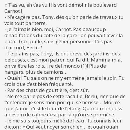
« T’as vu, eh t’as vu ! Ils vont démolir le boulevard
Carnot !
- N’exagère pas, Tony, dès qu’on parle de travaux tu
vois tout par terre.
- Je l’aimais bien, moi, Carnot. Pas beaucoup
d’habitations du côté de la gare : on pouvait lever la
patte, tranquille, sans gêner personne. T’es pas
d’accord, Berlu ?
- Te plains pas, Tony, ils ont prévu des jardins, des
pelouses, c’est mon patron qui l’a dit. Mamma mia,
on va être les rois, i re del mondo (1)! Plus de
hangars, plus de camions…
- Ouah ! Tu sais on ne m’y emmène jamais le soir. Tu
crois que c’est bien fréquenté.
- Par des chats de gouttière, c’est sûr.
- Ne me parle pas de cette racaille, Berlu, rien que de
t’entendre je sens mon poil qui se hérisse… Moi, ce
que j’aime, c’est le tour de l’étang. Quand mon boss
a besoin de calme c’est par là qu’on se promène.
- Je me suis toujours méfié de l’eau ; tu connais leur
dicton : « Qui veut noyer son chien… et ouah ouah