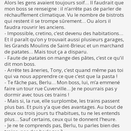
Alors les gens avaient toujours soif… Il faudrait que
mon boss se renseigne : il n’arrête pas de parler de
réchauffement climatique. Vu le nombre de bistrots
qui restent il se trompe sûrement… Ou alors il
faudra rouvrir les anciens.
- Impossible, cretino, c’est devenu des habitations…
Et il paraît qu’on y trouvait aussi plusieurs garages,
les Grands Moulins de Saint-Brieuc et un marchand
de patates… Mais tout ça a disparu.
- Faute de patates on mange des pâtes, c’est ce qu’il
dit mon boss.
- Arrête tes âneries, Tony, c’est quand même pas toi
qui va nous apprendre ce que c’est que la pasta !
- Te fâche pas, Berlu… Mon boss, lui, m’a emmené
faire un tour rue Cuverville… Je ne pourrais pas y
dormir avec tous ces trains !
- Mais si, la rue, elle surplombe, les trains passent
plus bas. Et puis y’a que des avantages. Au bout de
deux ou trois jours tu t’habitues, tu ne les entends
plus… Sauf certains, ceux qui te donnent l’heure.
- Je ne te comprends pas, Berlu, tu parles bien des