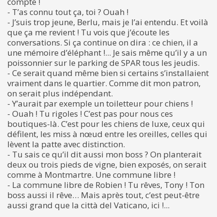
compte !
- T’as connu tout ça, toi ? Ouah !
- J’suis trop jeune, Berlu, mais je l’ai entendu. Et voilà
que ça me revient ! Tu vois que j’écoute les
conversations. Si ça continue on dira : ce chien, il a
une mémoire d’éléphant !... Je sais même qu’il y a un
poissonnier sur le parking de SPAR tous les jeudis.
- Ce serait quand même bien si certains s’installaient
vraiment dans le quartier. Comme dit mon patron,
on serait plus indépendant.
- Y’aurait par exemple un toiletteur pour chiens !
- Ouah ! Tu rigoles ! C’est pas pour nous ces
boutiques-là. C’est pour les chiens de luxe, ceux qui
défilent, les miss à nœud entre les oreilles, celles qui
lèvent la patte avec distinction.
- Tu sais ce qu’il dit aussi mon boss ? On planterait
deux ou trois pieds de vigne, bien exposés, on serait
comme à Montmartre. Une commune libre !
- La commune libre de Robien ! Tu rêves, Tony ! Ton
boss aussi il rêve… Mais après tout, c’est peut-être
aussi grand que la città del Vaticano, ici !...