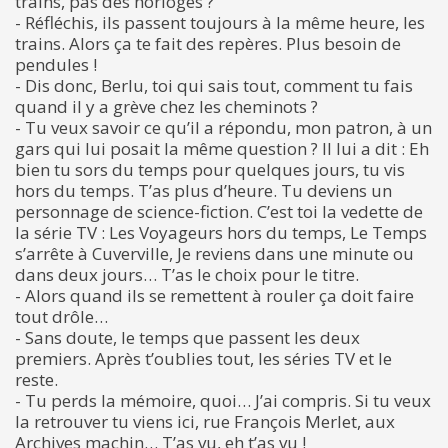
trains, pas des horloges ?
- Réfléchis, ils passent toujours à la même heure, les
trains. Alors ça te fait des repères. Plus besoin de
pendules !
- Dis donc, Berlu, toi qui sais tout, comment tu fais
quand il y a grève chez les cheminots ?
- Tu veux savoir ce qu’il a répondu, mon patron, à un
gars qui lui posait la même question ? Il lui a dit : Eh
bien tu sors du temps pour quelques jours, tu vis
hors du temps. T’as plus d’heure. Tu deviens un
personnage de science-fiction. C’est toi la vedette de
la série TV : Les Voyageurs hors du temps, Le Temps
s’arrête à Cuverville, Je reviens dans une minute ou
dans deux jours… T’as le choix pour le titre.
- Alors quand ils se remettent à rouler ça doit faire
tout drôle…
- Sans doute, le temps que passent les deux
premiers. Après t’oublies tout, les séries TV et le
reste.
- Tu perds la mémoire, quoi… J’ai compris. Si tu veux
la retrouver tu viens ici, rue François Merlet, aux
Archives machin… T’as vu, eh t’as vu !