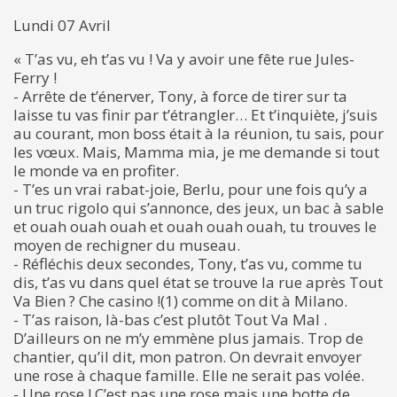
Lundi 07 Avril
« T’as vu, eh t’as vu ! Va y avoir une fête rue Jules-
Ferry !
- Arrête de t’énerver, Tony, à force de tirer sur ta
laisse tu vas finir par t’étrangler… Et t’inquiète, j’suis
au courant, mon boss était à la réunion, tu sais, pour
les vœux. Mais, Mamma mia, je me demande si tout
le monde va en profiter.
- T’es un vrai rabat-joie, Berlu, pour une fois qu’y a
un truc rigolo qui s’annonce, des jeux, un bac à sable
et ouah ouah ouah et ouah ouah ouah, tu trouves le
moyen de rechigner du museau.
- Réfléchis deux secondes, Tony, t’as vu, comme tu
dis, t’as vu dans quel état se trouve la rue après Tout
Va Bien ? Che casino !(1) comme on dit à Milano.
- T’as raison, là-bas c’est plutôt Tout Va Mal .
D’ailleurs on ne m’y emmène plus jamais. Trop de
chantier, qu’il dit, mon patron. On devrait envoyer
une rose à chaque famille. Elle ne serait pas volée.
- Une rose ! C’est pas une rose mais une botte de