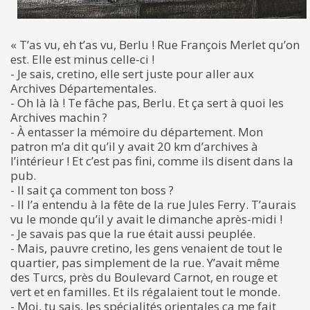
« T’as vu, eh t’as vu, Berlu ! Rue François Merlet qu’on
est. Elle est minus celle-ci !
- Je sais, cretino, elle sert juste pour aller aux
Archives Départementales.
- Oh là là ! Te fâche pas, Berlu. Et ça sert à quoi les
Archives machin ?
- À entasser la mémoire du département. Mon
patron m’a dit qu’il y avait 20 km d’archives à
l’intérieur ! Et c’est pas fini, comme ils disent dans la
pub.
- Il sait ça comment ton boss ?
- Il l’a entendu à la fête de la rue Jules Ferry. T’aurais
vu le monde qu’il y avait le dimanche après-midi !
- Je savais pas que la rue était aussi peuplée.
- Mais, pauvre cretino, les gens venaient de tout le
quartier, pas simplement de la rue. Y’avait même
des Turcs, près du Boulevard Carnot, en rouge et
vert et en familles. Et ils régalaient tout le monde.
- Moi, tu sais, les spécialités orientales ça me fait