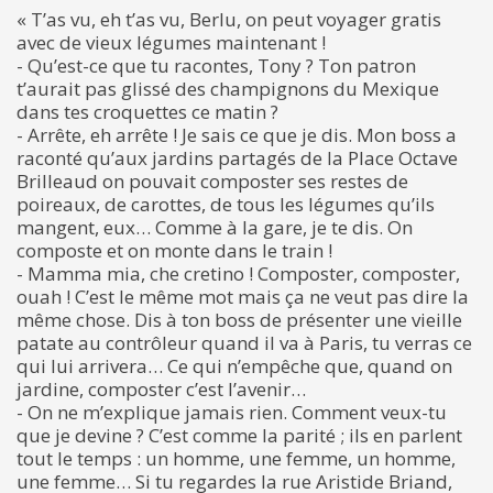
« T’as vu, eh t’as vu, Berlu, on peut voyager gratis
avec de vieux légumes maintenant !
- Qu’est-ce que tu racontes, Tony ? Ton patron
t’aurait pas glissé des champignons du Mexique
dans tes croquettes ce matin ?
- Arrête, eh arrête ! Je sais ce que je dis. Mon boss a
raconté qu’aux jardins partagés de la Place Octave
Brilleaud on pouvait composter ses restes de
poireaux, de carottes, de tous les légumes qu’ils
mangent, eux… Comme à la gare, je te dis. On
composte et on monte dans le train !
- Mamma mia, che cretino ! Composter, composter,
ouah ! C’est le même mot mais ça ne veut pas dire la
même chose. Dis à ton boss de présenter une vieille
patate au contrôleur quand il va à Paris, tu verras ce
qui lui arrivera… Ce qui n’empêche que, quand on
jardine, composter c’est l’avenir…
- On ne m’explique jamais rien. Comment veux-tu
que je devine ? C’est comme la parité ; ils en parlent
tout le temps : un homme, une femme, un homme,
une femme… Si tu regardes la rue Aristide Briand,