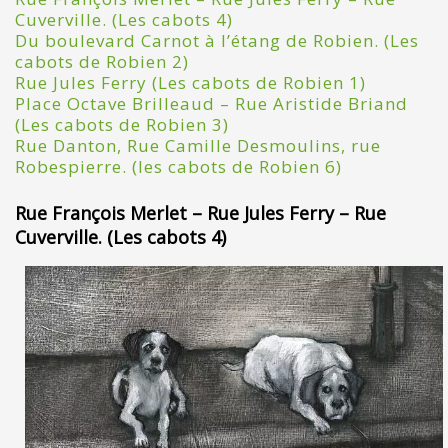
Cuverville. (Les cabots 4)
Du boulevard Carnot à l’étang de Robien. (Les
cabots de Robien 2)
Rue Jules Ferry (Les cabots de Robien 1)
Place Octave Brilleaud – Rue Aristide Briand
(Les cabots de Robien 3)
Rue Danton, Rue Camille Desmoulins, rue
Robespierre. (les cabots de Robien 6)
Rue François Merlet – Rue Jules Ferry – Rue
Cuverville. (Les cabots 4)