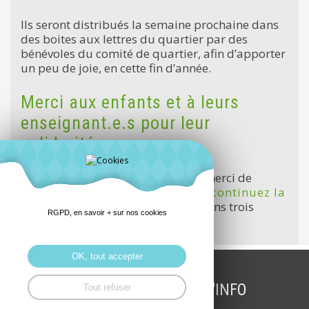
Ils seront distribués la semaine prochaine dans
des boites aux lettres du quartier par des
bénévoles du comité de quartier, afin d’apporter
un peu de joie, en cette fin d’année.
Merci aux enfants et à leurs
enseignant.e.s pour leur
solidarité.
Si vous recevez une de ces lettres, merci de
répondre à cet enfant. Et peut-être
continuez la
chaîne
en déposant trois lettres dans trois
RGPD, en savoir + sur nos cookies
boites aux lettres du quartier.
OK, tout accepter
INSCRIPTION LETTRE D'INFO
Tout refuser