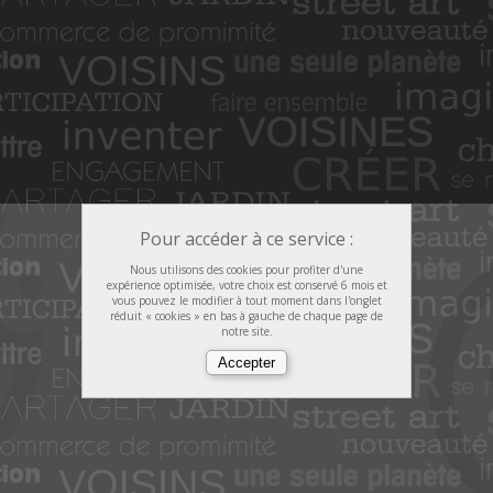
Pour accéder à ce service :
Nous utilisons des cookies pour profiter d'une
expérience optimisée, votre choix est conservé 6 mois et
vous pouvez le modifier à tout moment dans l'onglet
réduit « cookies » en bas à gauche de chaque page de
notre site.