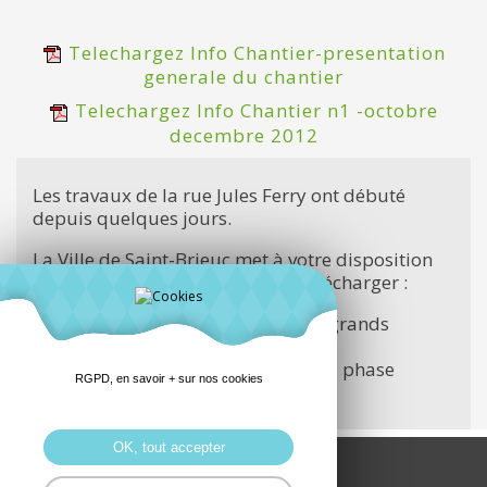
Telechargez Info Chantier-presentation
generale du chantier
Telechargez Info Chantier n1 -octobre
decembre 2012
Les travaux de la rue Jules Ferry ont débuté
depuis quelques jours.
La Ville de Saint-Brieuc met à votre disposition
les deux documents suivants à télécharger :
- une information générale sur les grands
objectifs de l'opération
- et une info sur l'organisation de la phase
RGPD, en savoir + sur nos cookies
chantier en cours
OK, tout accepter