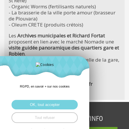
St René)
- Organic Worms (fertilisants naturels)
- La brasserie de la ville porte amour (brasseur
de Plouvara)
- Oleum CRETE (produits crétois)
Les
Archives municipales et Richard Fortat
proposent en lien avec le marché Nomade une
visite guidée panoramique des quartiers gare et
Robien
.
Rendez-vous au pied de la passerelle de la gare,
coté Robien.
Prix : Gratuit · Durée : 20 min
Réservation obligatoire :
archivesmunicipales@saint-brieuc.fr
RGPD, en savoir + sur nos cookies
02.96.61.07.67
OK, tout accepter
INSCRIPTION LETTRE D'INFO
Tout refuser