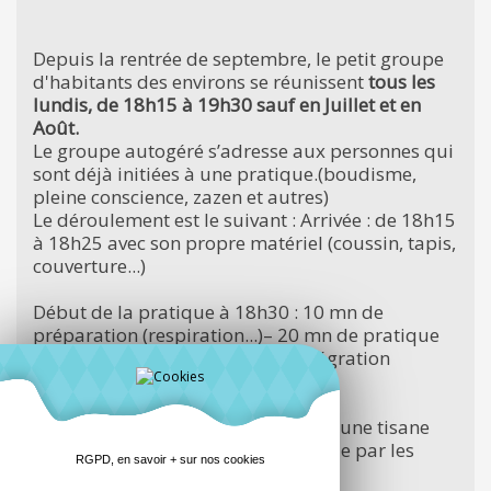
Depuis la rentrée de septembre, le petit groupe
d'habitants des environs se réunissent
tous les
lundis, de 18h15 à 19h30 sauf en Juillet et en
Août.
Le groupe autogéré s’adresse aux personnes qui
sont déjà initiées à une pratique.(boudisme,
pleine conscience, zazen et autres)
Le déroulement est le suivant : Arrivée : de 18h15
à 18h25 avec son propre matériel (coussin, tapis,
couverture...)
Début de la pratique à 18h30 : 10 mn de
préparation (respiration...)– 20 mn de pratique
méditative – 5 mn de temps d’intégration
(relaxation)
Suivi d’un temps informel autour d’une tisane
La pratique est guidée à tour de rôle par les
RGPD, en savoir + sur nos cookies
participants qui le souhaitent.