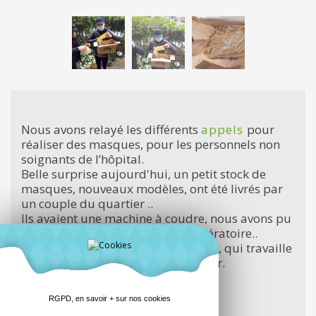
Nous avons relayé les différents
appels
pour
réaliser des masques, pour les personnels non
soignants de l’hôpital.
Belle surprise aujourd'hui, un petit stock de
masques, nouveaux modèles, ont été livrés par
un couple du quartier ..
Ils avaient une machine à coudre, nous avons pu
leur fournir le tissu et le mode opératoire..
Les masques ont été livrés à Maggy, qui travaille
à l'hopital et habite dans le quartier.
Ensemble, on est plus fort..
Il y a toujours des besoins.
RGPD, en savoir + sur nos cookies