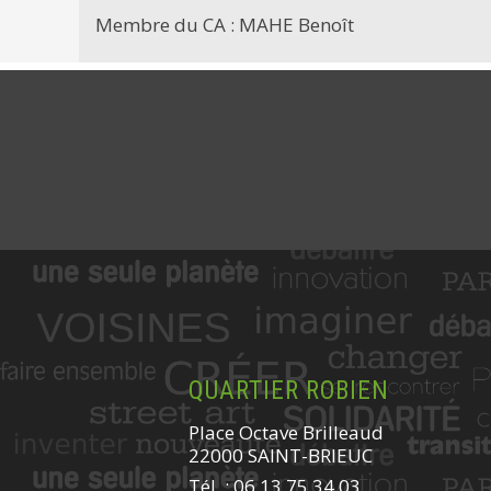
Membre du CA : MAHE Benoît
QUARTIER ROBIEN
Place Octave Brilleaud
22000 SAINT-BRIEUC
Tél. : 06 13 75 34 03