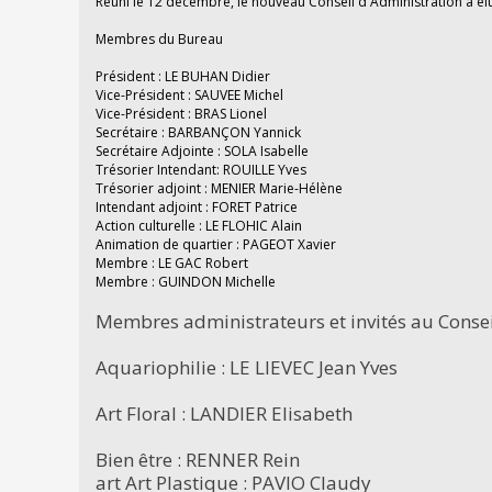
Réuni le 12 décembre, le nouveau Conseil d'Administration a él
Membres du Bureau
Président : LE BUHAN Didier
Vice-Président : SAUVEE Michel
Vice-Président : BRAS Lionel
Secrétaire : BARBANÇON Yannick
Secrétaire Adjointe : SOLA Isabelle
Trésorier Intendant: ROUILLE Yves
Trésorier adjoint : MENIER Marie-Hélène
Intendant adjoint : FORET Patrice
Action culturelle : LE FLOHIC Alain
Animation de quartier : PAGEOT Xavier
Membre : LE GAC Robert
Membre : GUINDON Michelle
Membres administrateurs et invités au Consei
Aquariophilie : LE LIEVEC Jean Yves
Art Floral : LANDIER Elisabeth
Bien être : RENNER Rein
art Art Plastique : PAVIO Claudy