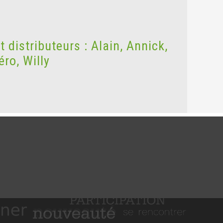
t distributeurs : Alain, Annick,
éro, Willy