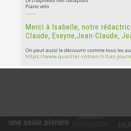
Le chapiteau des Galapiats
Piano vélo
.........
Merci à Isabelle, notre rédactric
Claude, Eveyne,Jean-Claude, Jean
On peut aussi le découvrir comme tous les aut
https://www.quartier-robien.fr/Les-jour