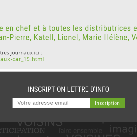
e en chef et à toutes les distributrices e
-Pierre, Katell, Lionel, Marie Hélène, V
res journaux ici :
naux-car_15.html
INSCRIPTION LETTRE D'INFO