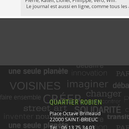
Pierre, Katell, Lionel, Philippe, Véro, Will.
Le journal est aussi en ligne, comme tous les a
QUARTIER ROBIEN
Place Octave Brilleaud
22000 SAINT-BRIEUC
Tél. : 06 13 75 34 03