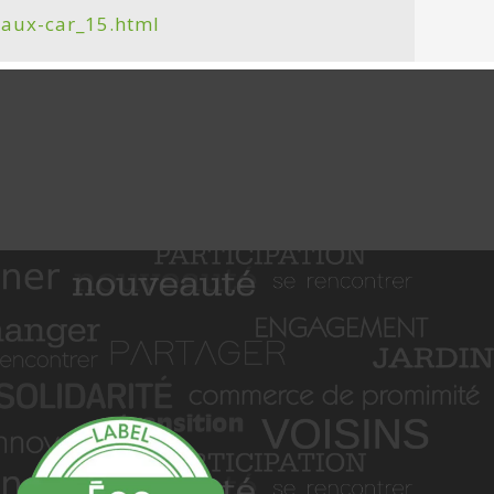
naux-car_15.html