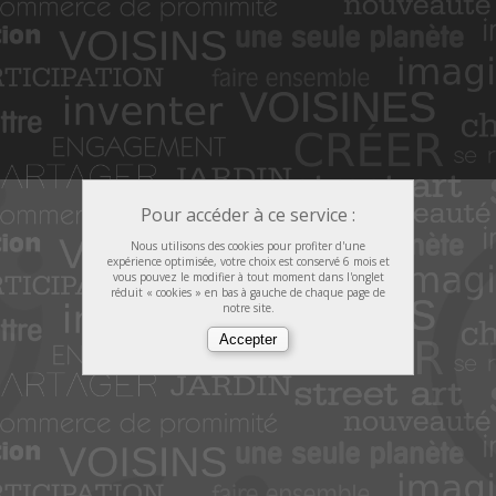
Pour accéder à ce service :
Nous utilisons des cookies pour profiter d'une
expérience optimisée, votre choix est conservé 6 mois et
vous pouvez le modifier à tout moment dans l'onglet
réduit « cookies » en bas à gauche de chaque page de
notre site.