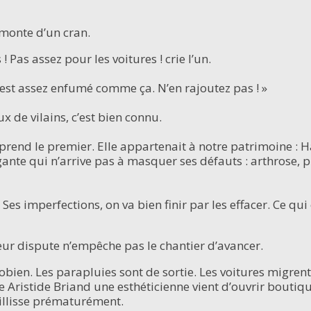
n monte d’un cran.
! Pas assez pour les voitures ! crie l’un.
n est assez enfumé comme ça. N’en rajoutez pas ! »
x de vilains, c’est bien connu.
prend le premier. Elle appartenait à notre patrimoine : Ha
ante qui n’arrive pas à masquer ses défauts : arthrose, pu
. Ses imperfections, on va bien finir par les effacer. Ce q
eur dispute n’empêche pas le chantier d’avancer.
bien. Les parapluies sont de sortie. Les voitures migrent 
e Aristide Briand une esthéticienne vient d’ouvrir boutique
eillisse prématurément.