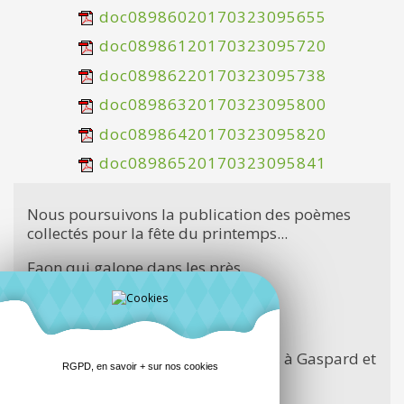
doc08986020170323095655
doc08986120170323095720
doc08986220170323095738
doc08986320170323095800
doc08986420170323095820
doc08986520170323095841
Nous poursuivons la publication des poèmes
collectés pour la fête du printemps...
Faon qui galope dans les près
Et qui est si joli
Un oiseau se pose sur une branche
(..)
Merci à tous les poètes du quartier, à Gaspard et
RGPD, en savoir + sur nos cookies
.. à Gaelle pour la photo..