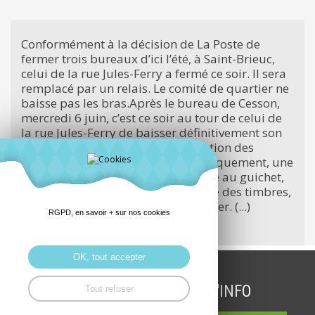
Conformément à la décision de La Poste de
fermer trois bureaux d’ici l’été, à Saint-Brieuc,
celui de la rue Jules-Ferry a fermé ce soir. Il sera
remplacé par un relais. Le comité de quartier ne
baisse pas les bras.Après le bureau de Cesson,
mercredi 6 juin, c’est ce soir au tour de celui de
la rue Jules-Ferry de baisser définitivement son
rideau, malgré une forte mobilisation des
habitants depuis six mois. Symboliquement, une
vingtaine de personnes s’est rendue au guichet,
vers 16 h. Les habitants y ont acheté des timbres,
qu’ils ont fait dédicacer par le postier. (...)
RGPD, en savoir + sur nos cookies
La suite
OK, tout accepter
INSCRIPTION LETTRE D'INFO
Tout refuser