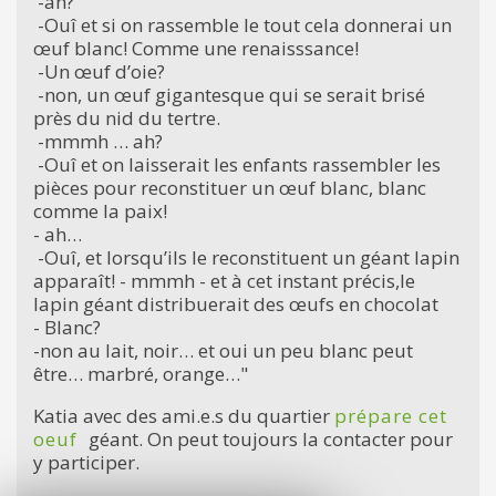
-ah?
-Ouî et si on rassemble le tout cela donnerai un
œuf blanc! Comme une renaisssance!
-Un œuf d’oie?
-non, un œuf gigantesque qui se serait brisé
près du nid du tertre.
-mmmh … ah?
-Ouî et on laisserait les enfants rassembler les
pièces pour reconstituer un œuf blanc, blanc
comme la paix!
- ah…
-Ouî, et lorsqu’ils le reconstituent un géant lapin
apparaît! - mmmh - et à cet instant précis,le
lapin géant distribuerait des œufs en chocolat
- Blanc?
-non au lait, noir… et oui un peu blanc peut
être… marbré, orange…"
Katia avec des ami.e.s du quartier
prépare cet
oeuf
géant. On peut toujours la contacter pour
y participer.